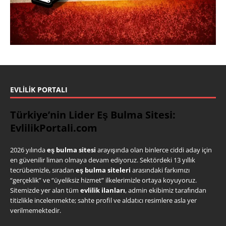
EVLILIK PORTALI
Türkiye’nin Lider Eş Bulma Sitesi:
EvlilikPortali.com
2026 yılında
eş bulma sitesi
arayışında olan binlerce ciddi aday için
en güvenilir liman olmaya devam ediyoruz. Sektördeki 13 yıllık
tecrübemizle, sıradan
eş bulma siteleri
arasındaki farkımızı
“gerçeklik” ve “üyeliksiz hizmet” ilkelerimizle ortaya koyuyoruz.
Sitemizde yer alan tüm
evlilik ilanları
, admin ekibimiz tarafından
titizlikle incelenmekte; sahte profil ve aldatıcı resimlere asla yer
verilmemektedir.