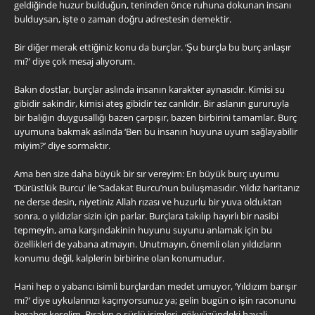
geldiğinde huzur bulduğun, teninden önce ruhuna dokunan insanı
bulduysan, işte o zaman doğru adrestesin demektir.
Bir diğer merak ettiğiniz konu da burçlar. ‘Şu burçla bu burç anlaşır
mı?’ diye çok mesaj alıyorum.
Bakın dostlar, burçlar aslında insanın karakter aynasıdır. Kimisi su
gibidir sakindir, kimisi ateş gibidir tez canlıdır. Bir aslanın gururuyla
bir balığın duygusallığı bazen çarpışır, bazen birbirini tamamlar. Burç
uyumuna bakmak aslında ‘Ben bu insanın huyuna uyum sağlayabilir
miyim?’ diye sormaktır.
Ama ben size daha büyük bir sır vereyim: En büyük burç uyumu
‘Dürüstlük Burcu’ ile ‘Sadakat Burcu’nun buluşmasıdır. Yıldız haritanız
ne derse desin, niyetiniz Allah rızası ve huzurlu bir yuva olduktan
sonra, o yıldızlar sizin için parlar. Burçlara takılıp hayırlı bir nasibi
tepmeyin, ama karşındakinin huyunu suyunu anlamak için bu
özellikleri de yabana atmayın. Unutmayın, önemli olan yıldızların
konumu değil, kalplerin birbirine olan konumudur.
Hani hep o yabancı isimli burçlardan medet umuyor, ‘Yıldızım barışır
mı?’ diye uykularınızı kaçırıyorsunuz ya; gelin bugün o işin raconunu
beraber keselim. Bırakın o süslü isimleri, gökyüzündeki hayali