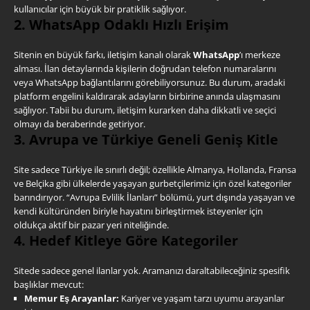
kullanıcılar için büyük bir pratiklik sağlıyor.
2. WhatsApp Odaklı Hızlı Erişim
Sitenin en büyük farkı, iletişim kanalı olarak
WhatsApp
’ı merkeze
alması. İlan detaylarında kişilerin doğrudan telefon numaralarını
veya WhatsApp bağlantılarını görebiliyorsunuz. Bu durum, aradaki
platform engelini kaldırarak adayların birbirine anında ulaşmasını
sağlıyor. Tabii bu durum, iletişim kurarken daha dikkatli ve seçici
olmayı da beraberinde getiriyor.
3. Avrupa ve Türkiye Geneli Geniş Kitle
Site sadece Türkiye ile sınırlı değil; özellikle Almanya, Hollanda, Fransa
ve Belçika gibi ülkelerde yaşayan gurbetçilerimiz için özel kategoriler
barındırıyor. “Avrupa Evlilik İlanları” bölümü, yurt dışında yaşayan ve
kendi kültüründen biriyle hayatını birleştirmek isteyenler için
oldukça aktif bir pazar yeri niteliğinde.
4. Hedef Kitleye Göre Kategoriler
Sitede sadece genel ilanlar yok. Aramanızı daraltabileceğiniz spesifik
başlıklar mevcut:
Memur Eş Arayanlar:
Kariyer ve yaşam tarzı uyumu arayanlar