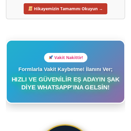
Hikayemizin Tamamını Okuyun →
Vakit Nakittir!
Formlarla Vakit Kaybetme! İlanını Ver;
HIZLI VE GÜVENILIR EŞ ADAYIN ŞAK
DIYE WHATSAPP’INA GELSIN!