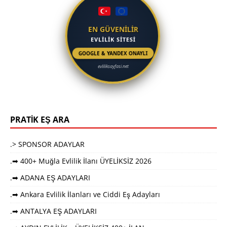
EN GÜVENİLİR
EVLİLİK SİTESİ
GOOGLE & YANDEX ONAYLI
evliliksayfasi.net
PRATİK EŞ ARA
.> SPONSOR ADAYLAR
.➡ 400+ Muğla Evlilik İlanı ÜYELİKSİZ 2026
.➡ ADANA EŞ ADAYLARI
.➡ Ankara Evlilik İlanları ve Ciddi Eş Adayları
.➡ ANTALYA EŞ ADAYLARI