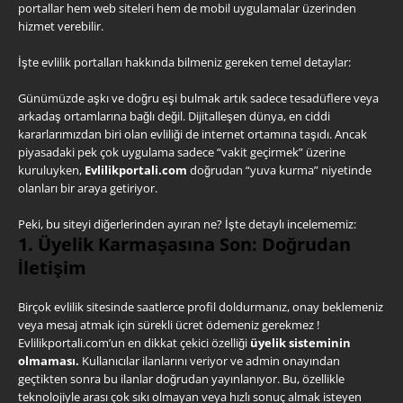
portallar hem web siteleri hem de mobil uygulamalar üzerinden
hizmet verebilir.
İşte evlilik portalları hakkında bilmeniz gereken temel detaylar:
Günümüzde aşkı ve doğru eşi bulmak artık sadece tesadüflere veya
arkadaş ortamlarına bağlı değil. Dijitalleşen dünya, en ciddi
kararlarımızdan biri olan evliliği de internet ortamına taşıdı. Ancak
piyasadaki pek çok uygulama sadece “vakit geçirmek” üzerine
kuruluyken,
Evlilikportali.com
doğrudan “yuva kurma” niyetinde
olanları bir araya getiriyor.
Peki, bu siteyi diğerlerinden ayıran ne? İşte detaylı incelememiz:
1. Üyelik Karmaşasına Son: Doğrudan
İletişim
Birçok evlilik sitesinde saatlerce profil doldurmanız, onay beklemeniz
veya mesaj atmak için sürekli ücret ödemeniz gerekmez !
Evlilikportali.com’un en dikkat çekici özelliği
üyelik sisteminin
olmaması.
Kullanıcılar ilanlarını veriyor ve admin onayından
geçtikten sonra bu ilanlar doğrudan yayınlanıyor. Bu, özellikle
teknolojiyle arası çok sıkı olmayan veya hızlı sonuç almak isteyen