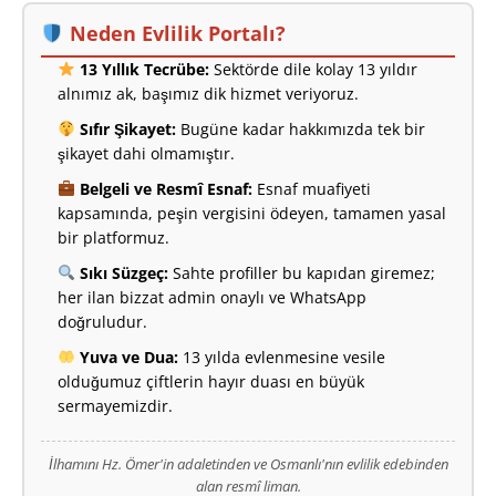
Neden Evlilik Portalı?
13 Yıllık Tecrübe:
Sektörde dile kolay 13 yıldır
alnımız ak, başımız dik hizmet veriyoruz.
Sıfır Şikayet:
Bugüne kadar hakkımızda tek bir
şikayet dahi olmamıştır.
Belgeli ve Resmî Esnaf:
Esnaf muafiyeti
kapsamında, peşin vergisini ödeyen, tamamen yasal
bir platformuz.
Sıkı Süzgeç:
Sahte profiller bu kapıdan giremez;
her ilan bizzat admin onaylı ve WhatsApp
doğruludur.
Yuva ve Dua:
13 yılda evlenmesine vesile
olduğumuz çiftlerin hayır duası en büyük
sermayemizdir.
İlhamını Hz. Ömer'in adaletinden ve Osmanlı'nın evlilik edebinden
alan resmî liman.