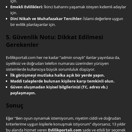
için.
Emekli Evlilikleri:
İkinci baharını yaşamak isteyen kıdemli adaylar
için.
Dini Nikah ve Muhafazakar Tercihler:
İslami değerlere uygun
bir evlilik planlayanlar için.
5. Güvenlik Notu: Dikkat Edilmesi
Gerekenler
Evlilikportali.com her ne kadar “admin onaylı” ilanlar yayınlasa da,
üyeliksiz ve doğrudan telefon numarası üzerinden yürüyen
sistemlerde kullanıcıya büyük sorumluluk düşüyor.
İlk görüşmeyi mutlaka halka açık bir yerde yapın.
Maddi taleplerde bulunan kişilere karşı temkinli olun.
Güven oluşmadan kişisel bilgilerinizi (TC, adres vb.)
paylaşmayın.
Sonuç
Eğer “Ben oyun oynamak istemiyorum, niyetim ciddi ve doğrudan
kriterlerime uygun kişilerle konuşmak istiyorum” diyorsanız, 13 yıldır
bu alanda hizmet veren
Evlilikportali.com
sade ve etkili bir seçenek