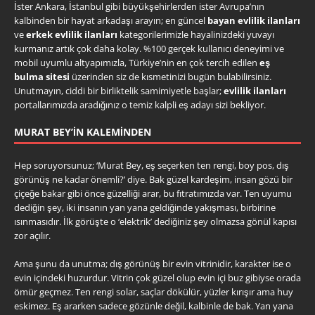
İster Ankara, İstanbul gibi büyükşehirlerden ister Avrupa’nın
kalbinden bir hayat arkadaşı arayın; en güncel
bayan evlilik ilanları
ve
erkek evlilik ilanları
kategorilerimizle hayalinizdeki yuvayı
kurmanız artık çok daha kolay. %100 gerçek kullanıcı deneyimi ve
mobil uyumlu altyapımızla, Türkiye’nin en çok tercih edilen
eş
bulma sitesi
üzerinden siz de kısmetinizi bugün bulabilirsiniz.
Unutmayın, ciddi bir birliktelik samimiyetle başlar;
evlilik ilanları
portallarımızda aradığınız o temiz kalpli eş adayı sizi bekliyor.
MURAT BEY’IN KALEMINDEN
Hep soruyorsunuz; ‘Murat Bey, eş seçerken ten rengi, boy pos, dış
görünüş ne kadar önemli?’ diye. Bak güzel kardeşim, insan gözü bir
çiçeğe bakar gibi önce güzelliği arar, bu fıtratımızda var. Ten uyumu
dediğin şey, iki insanın yan yana geldiğinde yakışması, birbirine
ısınmasıdır. İlk görüşte o ‘elektrik’ dediğiniz şey olmazsa gönül kapısı
zor açılır.
Ama şunu da unutma; dış görünüş bir evin vitrinidir, karakter ise o
evin içindeki huzurdur. Vitrin çok güzel olup evin içi buz gibiyse orada
ömür geçmez. Ten rengi solar, saçlar dökülür, yüzler kırışır ama huy
eskimez. Eş ararken sadece gözünle değil, kalbinle de bak. Yan yana