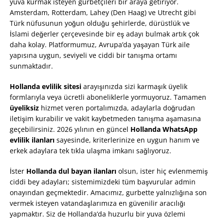
yuva kurmak isteyen gurbetçileri bir araya getiriyor.
Amsterdam, Rotterdam, Lahey (Den Haag) ve Utrecht gibi
Türk nüfusunun yoğun olduğu şehirlerde, dürüstlük ve
İslami değerler çerçevesinde bir eş adayı bulmak artık çok
daha kolay. Platformumuz, Avrupa’da yaşayan Türk aile
yapısına uygun, seviyeli ve ciddi bir tanışma ortamı
sunmaktadır.
Hollanda evlilik sitesi
arayışınızda sizi karmaşık üyelik
formlarıyla veya ücretli aboneliklerle yormuyoruz. Tamamen
üyeliksiz
hizmet veren portalımızda, adaylarla doğrudan
iletişim kurabilir ve vakit kaybetmeden tanışma aşamasına
geçebilirsiniz. 2026 yılının en güncel
Hollanda WhatsApp
evlilik ilanları
sayesinde, kriterlerinize en uygun hanım ve
erkek adaylara tek tıkla ulaşma imkanı sağlıyoruz.
İster
Hollanda dul bayan ilanları
olsun, ister hiç evlenmemiş
ciddi bey adayları; sistemimizdeki tüm başvurular admin
onayından geçmektedir. Amacımız, gurbette yalnızlığına son
vermek isteyen vatandaşlarımıza en güvenilir aracılığı
yapmaktır. Siz de Hollanda’da huzurlu bir yuva özlemi