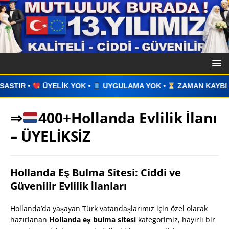
 YOK •
UYGULAMA YOK •
ZAMAN KAYBI YOK •
İLAN VERİ
⇒
400+Hollanda Evlilik İlanı
– ÜYELİKSİZ
Hollanda Eş Bulma Sitesi: Ciddi ve
Güvenilir Evlilik İlanları
Hollanda’da yaşayan Türk vatandaşlarımız için özel olarak
hazırlanan
Hollanda eş bulma sitesi
kategorimiz, hayırlı bir