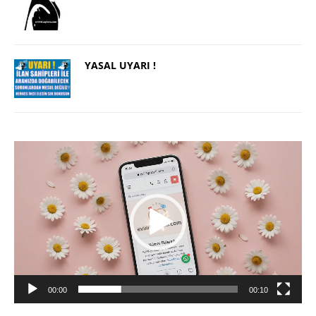
YASAL UYARI !
Video
oynatıcı
00:00
00:10