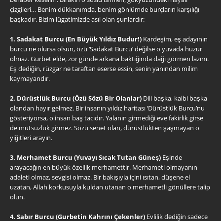
çizgileri… Benim dükkanımda, benim gönlümde burçların karşılığı
başkadır. Bizim lügatimizde asıl olan şunlardır:
1. Sadakat Burcu (En Büyük Yıldız Budur!)
Kardeşim, eş adayının
burcu ne olursa olsun, özü ‘Sadakat Burcu’ değilse o yuvada huzur
olmaz. Gurbet elde, zor günde arkana baktığında dağı görmen lazım.
Eş dediğin, rüzgar ne taraftan eserse essin, senin yanından milim
kaymayandır.
2. Dürüstlük Burcu (Özü Sözü Bir Olanlar)
Dili başka, kalbi başka
olandan hayır gelmez. Bir insanın yıldız haritası ‘Dürüstlük Burcu’nu
gösteriyorsa, o insan baş tacıdır. Yalanın girmediği eve fakirlik girse
de mutsuzluk girmez. Sözü senet olan, dürüstlükten şaşmayan o
yiğitleri arayın.
3. Merhamet Burcu (Yuvayı Sıcak Tutan Güneş)
Eşinde
arayacağın en büyük özellik merhamettir. Merhameti olmayanın
adaleti olmaz, sevgisi olmaz. Bir bakışıyla içini ısıtan, düşene el
uzatan, Allah korkusuyla kuldan utanan o merhametli gönüllere talip
olun.
4. Sabır Burcu (Gurbetin Kahrını Çekenler)
Evlilik dediğin sadece