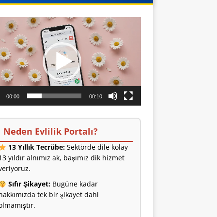
o
ıcı
00:00
00:10
Neden Evlilik Portalı?
13 Yıllık Tecrübe:
Sektörde dile kolay
13 yıldır alnımız ak, başımız dik hizmet
veriyoruz.
Sıfır Şikayet:
Bugüne kadar
hakkımızda tek bir şikayet dahi
olmamıştır.