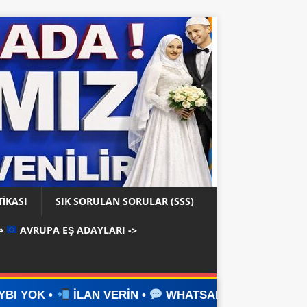
TIKASI
SIK SORULAN SORULAR (SSS)
⇒
AVRUPA EŞ ADAYLARI ->
AN VERİN •
WHATSAPP ÜZERİNDEN İLETİŞİM KURUN