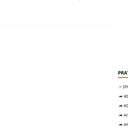
PRA
.> S
.➡ 40
.➡ A
.➡ An
.➡ A