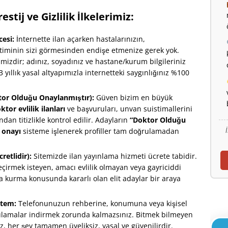
tij ve Gizlilik İlkelerimiz:
cesi:
İnternette ilan açarken hastalarınızın,
timinin sizi görmesinden endişe etmenize gerek yok.
gimizdir; adınız, soyadınız ve hastane/kurum bilgileriniz
 yıllık yasal altyapımızla internetteki saygınlığınız %100
tor Olduğu Onaylanmıştır):
Güven bizim en büyük
ktor evlilik ilanları
ve başvuruları, unvan suistimallerini
dan titizlikle kontrol edilir. Adayların
“Doktor Olduğu
 onayı
sisteme işlenerek profiller tam doğrulamadan
retlidir):
Sitemizde ilan yayınlama hizmeti ücrete tabidir.
eçirmek isteyen, amacı evlilik olmayan veya gayriciddi
va kurma konusunda kararlı olan elit adaylar bir araya
stem:
Telefonunuzun rehberine, konumuna veya kişisel
gulamalar indirmek zorunda kalmazsınız. Bitmek bilmeyen
z, her şey tamamen üyeliksiz, yasal ve güvenilirdir.