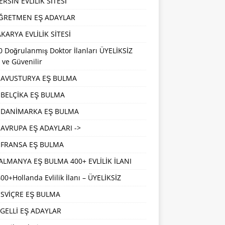
RSİN EVLİLİK SİTESİ
ĞRETMEN EŞ ADAYLAR
KARYA EVLİLİK SİTESİ
 Doğrulanmış Doktor İlanları ÜYELİKSİZ
 ve Güvenilir
AVUSTURYA EŞ BULMA
BELÇİKA EŞ BULMA
DANİMARKA EŞ BULMA
AVRUPA EŞ ADAYLARI ->
FRANSA EŞ BULMA
ALMANYA EŞ BULMA 400+ EVLİLİK İLANI
00+Hollanda Evlilik İlanı – ÜYELİKSİZ
İSVİÇRE EŞ BULMA
GELLİ EŞ ADAYLAR