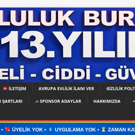
İLETİŞİM
AVRUPA EVLİLİK İLANI VER
GIZLILIK POLI
 ŞARTLARI
.> SPONSOR ADAYLAR
HAKKIMIZDA
K •
UYGULAMA YOK •
ZAMAN KAYBI YOK •
İL