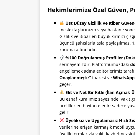
Hekimlerimize Özel Güven, Pres
Üst Düzey Gizlilik ve İtibar Güven
meslektaşlarınızın veya hastane yöne
Gizlilik ve itibar en büyük kırmızı çiz
üçüncü şahıslarla asla paylaşılmaz. 13
koruma altındadır.
%100 Doğrulanmış Profiller (Dok
sermayemizdir. Platformumuzdaki
do
engellemek adına editörlerimiz tarafın
Onaylanmıştır”
ibaresi ve
WhatsApp
geçer.
Elit ve Net Bir Kitle (İlan Açmak Üc
Bu esnaf kuralımız sayesinde, vakit g
profiller en baştan elenir; sadece yu
gelir.
Üyeliksiz ve Uygulamasız Hızlı Si
verilerine erişen karmaşık mobil uy
üyelik formlarıyla vakit kaybetmezsini