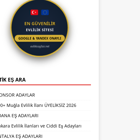
EN GÜVENİLİR
EVLİLİK SİTESİ
GOOGLE & YANDEX ONAYLI
evliliksayfasi.net
TİK EŞ ARA
PONSOR ADAYLAR
0+ Muğla Evlilik İlanı ÜYELİKSİZ 2026
DANA EŞ ADAYLARI
kara Evlilik İlanları ve Ciddi Eş Adayları
NTALYA EŞ ADAYLARI