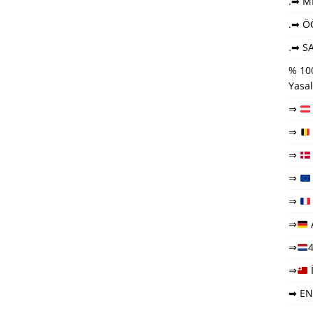
.➡ ME
.➡ Ö
.➡ SA
% 100
Yasal
⇒
⇒
⇒
⇒
⇒
⇒
⇒
4
⇒
➡ EN