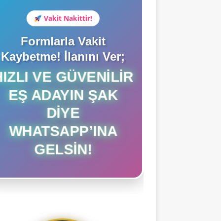
Vakit Nakittir!
Formlarla Vakit
Kaybetme! İlanını Ver;
HIZLI VE GÜVENILIR
EŞ ADAYIN ŞAK
DIYE
WHATSAPP’INA
GELSIN!