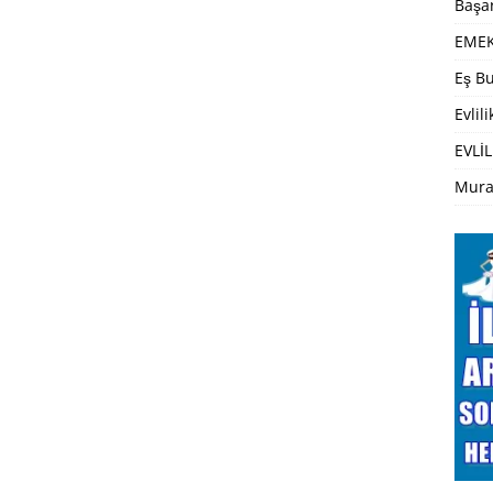
Başar
EMEK
Eş Bu
Evlil
EVLİL
Mura