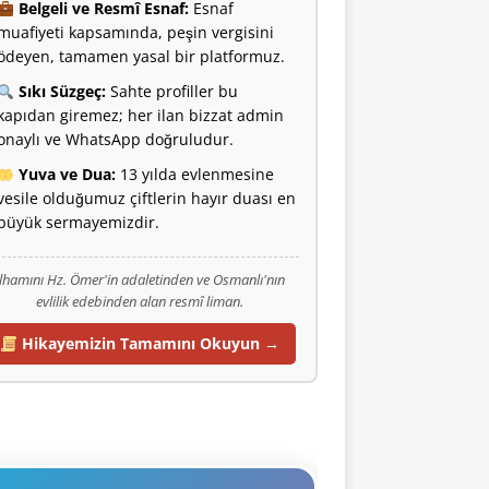
Belgeli ve Resmî Esnaf:
Esnaf
muafiyeti kapsamında, peşin vergisini
ödeyen, tamamen yasal bir platformuz.
Sıkı Süzgeç:
Sahte profiller bu
kapıdan giremez; her ilan bizzat admin
onaylı ve WhatsApp doğruludur.
Yuva ve Dua:
13 yılda evlenmesine
vesile olduğumuz çiftlerin hayır duası en
büyük sermayemizdir.
İlhamını Hz. Ömer'in adaletinden ve Osmanlı'nın
evlilik edebinden alan resmî liman.
Hikayemizin Tamamını Okuyun →