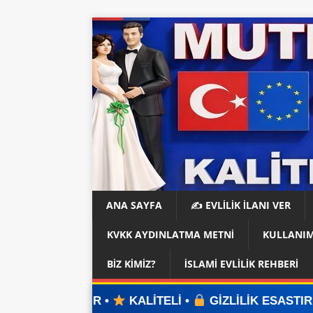
ANA SAYFA
✍️ EVLİLİK İLANI VER
KVKK AYDINLATMA METNI
KULLANIM
BIZ KIMIZ?
İSLAMI EVLILIK REHBERI
İR •
KALİTELİ •
GİZLİLİK ESASTIR •
ÜYELİK YO